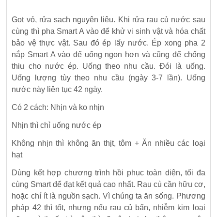
Gọt vỏ, rửa sạch nguyên liệu. Khi rửa rau củ nước sau
cùng thì pha Smart A vào để khử vi sinh vật và hóa chất
bảo vệ thực vật. Sau đó ép lấy nước. Ép xong pha 2
nắp Smart A vào để uống ngon hơn và cũng để chống
thiu cho nước ép. Uống theo nhu cầu. Đói là uống.
Uống lượng tùy theo nhu cầu (ngày 3-7 lần). Uống
nước này liên tục 42 ngày.
Có 2 cách: Nhịn và ko nhịn
Nhịn thì chỉ uống nước ép
Không nhịn thì không ăn thịt, tôm + Ăn nhiều các loại
hạt
Dùng kết hợp chương trình hồi phục toàn diện, tối đa
cùng Smart để đạt kết quả cao nhất. Rau củ cần hữu cơ,
hoặc chí ít là nguồn sạch. Vì chúng ta ăn sống. Phương
pháp 42 thì tốt, nhưng nếu rau củ bẩn, nhiễm kim loại