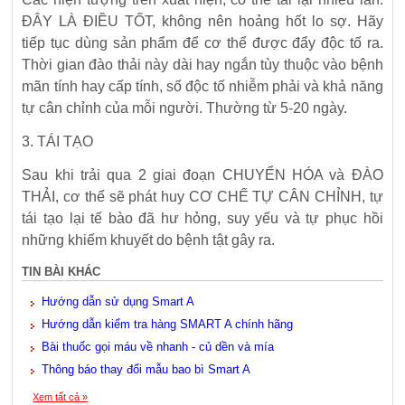
ĐÂY LÀ ĐIỀU TỐT, không nên hoảng hốt lo sợ. Hãy
tiếp tục dùng sản phẩm để cơ thể được đẩy độc tố ra.
Thời gian đào thải này dài hay ngắn tùy thuộc vào bệnh
mãn tính hay cấp tính, số độc tố nhiễm phải và khả năng
tự cân chỉnh của mỗi người. Thường từ 5-20 ngày.
3. TÁI TẠO
Sau khi trải qua 2 giai đoạn CHUYỂN HÓA và ĐÀO
THẢI, cơ thể sẽ phát huy CƠ CHẾ TỰ CÂN CHỈNH, tự
tái tạo lại tế bào đã hư hỏng, suy yếu và tự phục hồi
những khiếm khuyết do bệnh tật gây ra.
TIN BÀI KHÁC
Hướng dẫn sử dụng Smart A
Hướng dẫn kiểm tra hàng SMART A chính hãng
Bài thuốc gọi máu về nhanh - củ dền và mía
Thông báo thay đổi mẫu bao bì Smart A
Xem tất cả »