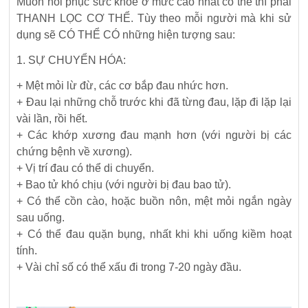
Muốn hồi phục sức khỏe ở mức cao nhất có thể thì phải
THANH LỌC CƠ THỂ. Tùy theo mỗi người mà khi sử
dụng sẽ CÓ THỂ CÓ những hiện tượng sau:
1. SỰ CHUYỂN HÓA:
+ Mệt mỏi lừ đừ, các cơ bắp đau nhức hơn.
+ Đau lại những chỗ trước khi đã từng đau, lặp đi lặp lại
vài lần, rồi hết.
+ Các khớp xương đau mạnh hơn (với người bị các
chứng bệnh về xương).
+ Vị trí đau có thể di chuyển.
+ Bao tử khó chịu (với người bị đau bao tử).
+ Có thể cồn cào, hoặc buồn nôn, mệt mỏi ngắn ngày
sau uống.
+ Có thể đau quặn bụng, nhất khi khi uống kiềm hoạt
tính.
+ Vài chỉ số có thể xấu đi trong 7-20 ngày đầu.