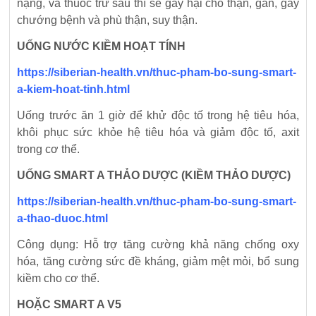
nặng, và thuốc trừ sâu thì sẽ gây hại cho thận, gan, gây
chướng bệnh và phù thận, suy thận.
UỐNG NƯỚC KIỀM HOẠT TÍNH
https://siberian-health.vn/thuc-pham-bo-sung-smart-
a-kiem-hoat-tinh.html
Uống trước ăn 1 giờ để khử độc tố trong hệ tiêu hóa,
khôi phục sức khỏe hệ tiêu hóa và giảm độc tố, axit
trong cơ thể.
UỐNG SMART A THẢO DƯỢC (KIỀM THẢO DƯỢC)
https://siberian-health.vn/thuc-pham-bo-sung-smart-
a-thao-duoc.html
Công dụng: Hỗ trợ tăng cường khả năng chống oxy
hóa, tăng cường sức đề kháng, giảm mệt mỏi, bổ sung
kiềm cho cơ thể.
HOẶC SMART A V5