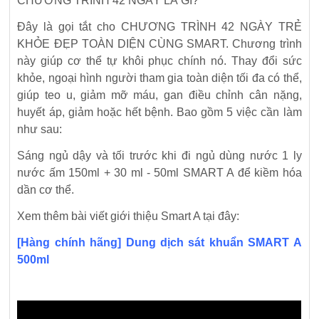
CHƯƠNG TRÌNH 42 NGÀY LÀ GÌ?
Đây là gọi tắt cho CHƯƠNG TRÌNH 42 NGÀY TRẺ
KHỎE ĐẸP TOÀN DIỆN CÙNG SMART. Chương trình
này giúp cơ thể tự khôi phục chính nó. Thay đổi sức
khỏe, ngoại hình người tham gia toàn diện tối đa có thể,
giúp teo u, giảm mỡ máu, gan điều chỉnh cân nặng,
huyết áp, giảm hoặc hết bệnh. Bao gồm 5 việc cần làm
như sau:
Sáng ngủ dậy và tối trước khi đi ngủ dùng nước 1 ly
nước ấm 150ml + 30 ml - 50ml SMART A để kiềm hóa
dần cơ thể.
Xem thêm bài viết giới thiệu Smart A tại đây:
[Hàng chính hãng] Dung dịch sát khuẩn SMART A
500ml