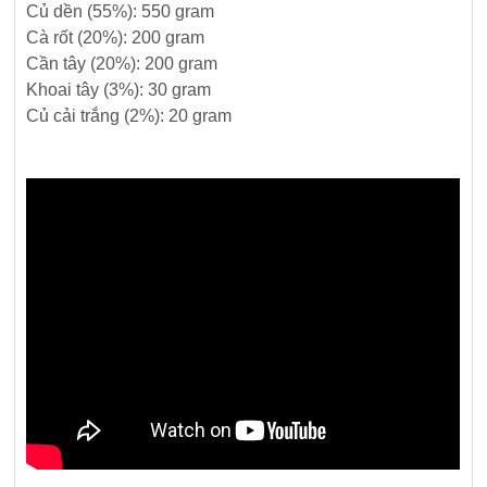
Củ dền (55%): 550 gram
Cà rốt (20%): 200 gram
Cần tây (20%): 200 gram
Khoai tây (3%): 30 gram
Củ cải trắng (2%): 20 gram