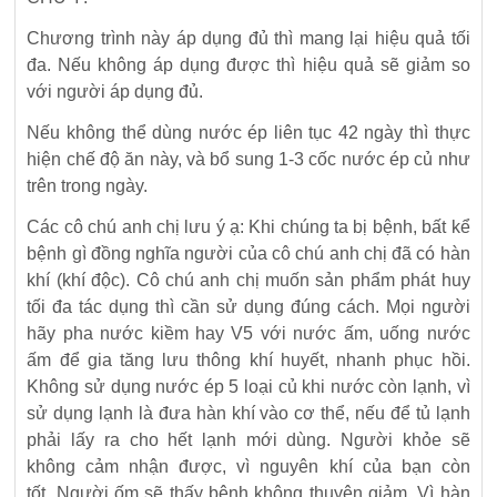
Chương trình này áp dụng đủ thì mang lại hiệu quả tối
đa. Nếu không áp dụng được thì hiệu quả sẽ giảm so
với người áp dụng đủ.
Nếu không thể dùng nước ép liên tục 42 ngày thì thực
hiện chế độ ăn này, và bổ sung 1-3 cốc nước ép củ như
trên trong ngày.
Các cô chú anh chị lưu ý ạ: Khi chúng ta bị bệnh, bất kể
bệnh gì đồng nghĩa người của cô chú anh chị đã có hàn
khí (khí độc). Cô chú anh chị muốn sản phẩm phát huy
tối đa tác dụng thì cần sử dụng đúng cách. Mọi người
hãy pha nước kiềm hay V5 với nước ấm, uống nước
ấm để gia tăng lưu thông khí huyết, nhanh phục hồi.
Không sử dụng nước ép 5 loại củ khi nước còn lạnh, vì
sử dụng lạnh là đưa hàn khí vào cơ thể, nếu để tủ lạnh
phải lấy ra cho hết lạnh mới dùng. Người khỏe sẽ
không cảm nhận được, vì nguyên khí của bạn còn
tốt. Người ốm sẽ thấy bệnh không thuyên giảm. Vì hàn