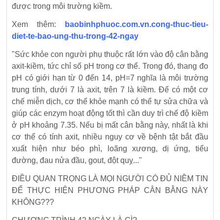
được trong môi trường kiềm.
Xem thêm:
baobinhphuoc.com.vn.cong-thuc-tieu-
diet-te-bao-ung-thu-trong-42-ngay
"Sức khỏe con người phụ thuộc rất lớn vào độ cân bằng
axit-kiềm, tức chỉ số pH trong cơ thể. Trong đó, thang đo
pH có giới hạn từ 0 đến 14, pH=7 nghĩa là môi trường
trung tính, dưới 7 là axit, trên 7 là kiềm. Để có một cơ
chế miễn dịch, cơ thể khỏe mạnh có thể tự sửa chữa và
giúp các enzym hoạt động tốt thì cần duy trì chế độ kiềm
ở pH khoảng 7.35. Nếu bị mất cân bằng này, nhất là khi
cơ thể có tính axit, nhiều nguy cơ về bệnh tật bắt đầu
xuất hiện như béo phì, loãng xương, dị ứng, tiểu
đường, đau nửa đầu, gout, đột quỵ..."
ĐIỀU QUAN TRỌNG LÀ MỌI NGƯỜI CÓ ĐỦ NIỀM TIN
ĐỂ THỰC HIỆN PHƯƠNG PHÁP CÂN BẰNG NÀY
KHÔNG???