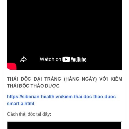
THẢI ĐỘC ĐẠI TRÀNG (HÀNG NGÀY) VỚI KIỀM
THẢI ĐỘC THẢO DƯỢC
https://siberian-health.vn/kiem-thai-doc-thao-duoc-
smart-a.html
Cách thải độc tại đây: