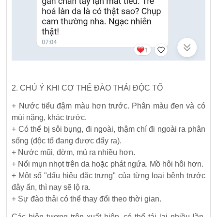
2. CHÚ Ý KHI CƠ THỂ ĐÀO THẢI ĐỘC TỐ
+ Nước tiểu đậm màu hơn trước. Phân màu đen và có
mùi nặng, khác trước.
+ Có thể bị sôi bụng, đi ngoài, thậm chí đi ngoài ra phân
sống (độc tố đang được đẩy ra).
+ Nước mũi, đờm, mủ ra nhiều hơn.
+ Nổi mụn nhọt trên da hoặc phát ngứa. Mồ hôi hôi hơn.
+ Một số "dấu hiệu đặc trưng" của từng loại bệnh trước
đây ẩn, thì nay sẽ lộ ra.
+ Sự đào thải có thể thay đổi theo thời gian.
Các hiện tượng trên xuất hiện, có thể tái lại nhiều lần.