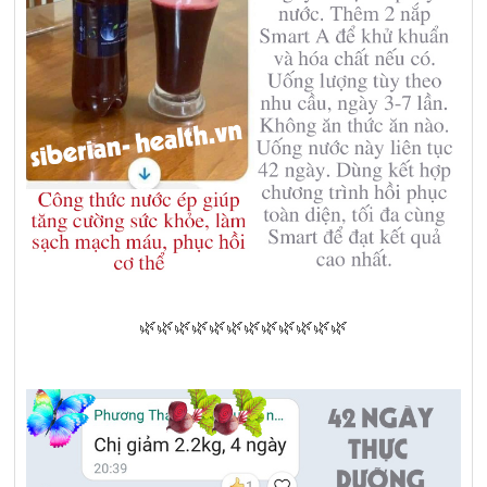
🌿🌿🌿🌿🌿🌿🌿🌿🌿🌿🌿🌿