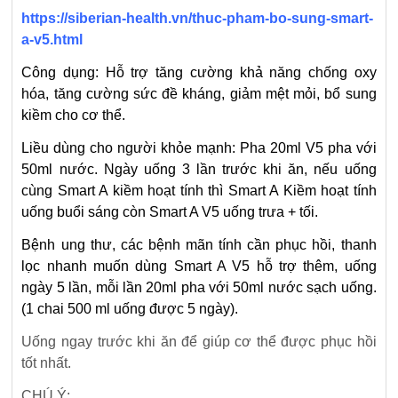
https://siberian-health.vn/thuc-pham-bo-sung-smart-
a-v5.html
Công dụng: Hỗ trợ tăng cường khả năng chống oxy
hóa, tăng cường sức đề kháng, giảm mệt mỏi, bổ sung
kiềm cho cơ thể.
Liều dùng cho người khỏe mạnh: Pha 20ml V5 pha với
50ml nước. Ngày uống 3 lần trước khi ăn, nếu uống
cùng Smart A kiềm hoạt tính thì Smart A Kiềm hoạt tính
uống buổi sáng còn Smart A V5 uống trưa + tối.
Bệnh ung thư, các bệnh mãn tính cần phục hồi, thanh
lọc nhanh muốn dùng Smart A V5 hỗ trợ thêm, uống
ngày 5 lần, mỗi lần 20ml pha với 50ml nước sạch uống.
(1 chai 500 ml uống được 5 ngày).
Uống ngay trước khi ăn để giúp cơ thể được phục hồi
tốt nhất.
CHÚ Ý: