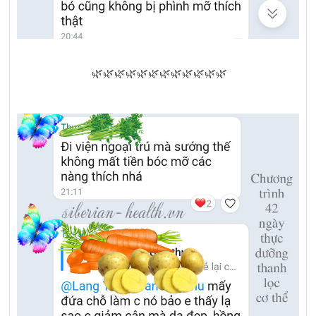
🌿🌿🌿🌿🌿🌿🌿🌿🌿🌿🌿🌿