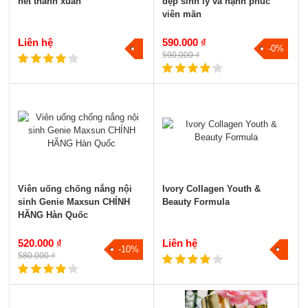
nét thanh xuân
đẹp sinh lý và hạnh phúc
viên mãn
Liên hệ
590.000 ₫
-0%
590.000 ₫
Viên uống chống nắng nội
Ivory Collagen Youth &
sinh Genie Maxsun CHÍNH
Beauty Formula
HÃNG Hàn Quốc
520.000 ₫
Liên hệ
-10%
580.000 ₫