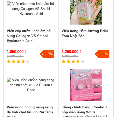
Viên cấp nước khóa ẩm bổ
Viên uống Hàm Hương Bella
sung Collagen VS Shinbi
Fora Nhật Bản
Hyaluronic Acid
1.050.000 ₫
1.250.000 ₫
-19%
-11%
1.300.000 ₫
1.400.000 ₫
Viên uống chống nắng sáng
[Hàng chính hãng] Combo 3
da tinh chất lựu đỏ Puritan's
hộp viên uống White