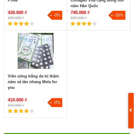
Pride
Collagen Vita căng bóng mờ
nám Hàn Quốc
430.000 ₫
745.000 ₫
-0%
-16%
430.000 ₫
890.000 ₫
Viên uống trắng da trị thâm
nám và tàn nhang Mela for
you
410.000 ₫
-0%
410.000 ₫