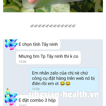
🌿🌿🌿🌿🌿🌿🌿🌿🌿🌿🌿🌿