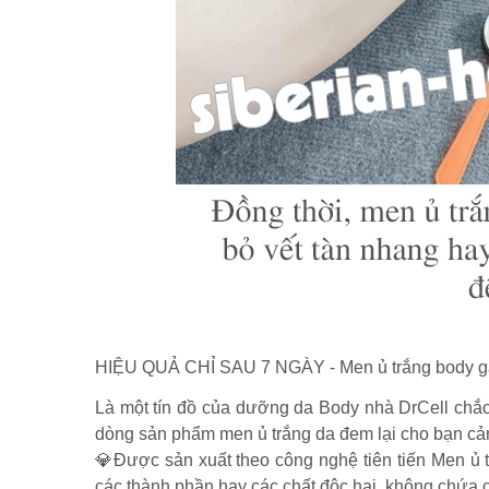
HIỆU QUẢ CHỈ SAU 7 NGÀY - Men ủ trắng body gạ
Là một tín đồ của dưỡng da Body nhà DrCell chắc
dòng sản phẩm men ủ trắng da đem lại cho bạn cảm 
💎Được sản xuất theo công nghệ tiên tiến Men ủ
các thành phần hay các chất độc hại, không chứa c