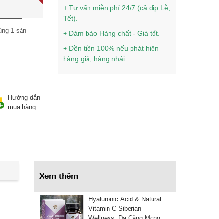
50.000 ₫
+ Tư vấn miễn phí 24/7 (cả dịp Lễ,
[Hàng chính hãng] Kem
Tết).
OneMe
ùng 1 sản
+ Đảm bảo Hàng chất - Giá tốt.
+ Đền tiền 100% nếu phát hiện
70.000 ₫
hàng giả, hàng nhái...
70.000 ₫
[Hàng chính hãng] Kem Zale
hồng Thái Lan
Hướng dẫn
mua hàng
80.000 ₫
80.000 ₫
[Hàng chính hãng] Kem
POP 100 gram
Xem thêm
40.000 ₫
45.000 ₫
Hyaluronic Acid & Natural
Vitamin C Siberian
Wellness: Da Căng Mọng