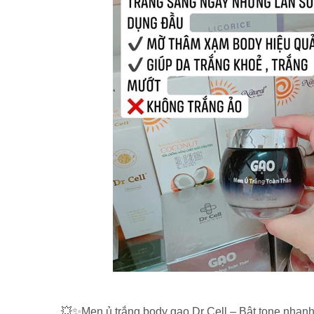
💥✨Men ủ trắng body gạo Dr Cell – Bật tone nhanh