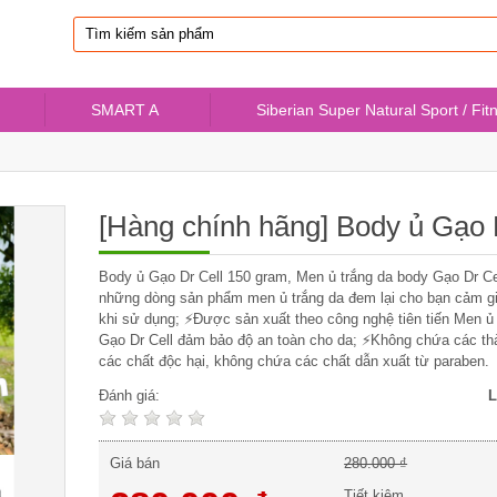
SMART A
Siberian Super Natural Sport / Fit
[Hàng chính hãng] Body ủ Gạo 
Body ủ Gạo Dr Cell 150 gram, Men ủ trắng da body Gạo Dr Ce
những dòng sản phẩm men ủ trắng da đem lại cho bạn cảm gi
khi sử dụng; ⚡Được sản xuất theo công nghệ tiên tiến Men ủ
Gạo Dr Cell đảm bảo độ an toàn cho da; ⚡Không chứa các th
các chất độc hại, không chứa các chất dẫn xuất từ paraben.
Đánh giá:
L
Giá bán
280.000 ₫
Tiết kiệm