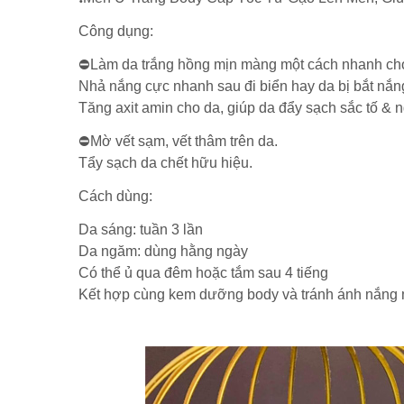
Công dụng:
⛔Làm da trắng hồng mịn màng một cách nhanh chó
Nhả nắng cực nhanh sau đi biển hay da bị bắt nắn
Tăng axit amin cho da, giúp da đẩy sạch sắc tố & n
⛔Mờ vết sạm, vết thâm trên da.
Tẩy sạch da chết hữu hiệu.
Cách dùng:
Da sáng: tuần 3 lần
Da ngăm: dùng hằng ngày
Có thể ủ qua đêm hoặc tắm sau 4 tiếng
Kết hợp cùng kem dưỡng body và tránh ánh nắng mặ