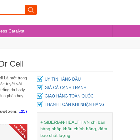
ness Catalyst
Dr Cell
[Hàng chính hãng] Kem D-
ll Là một trong
UY TÍN HÀNG ĐẦU
Now Thái Lan
ác tuyệt vời
GIÁ CẢ CẠNH TRANH
 trắng da body
ành phần hay
GIAO HÀNG TOÀN QUỐC
70.000 ₫
70.000 ₫
THANH TOÁN KHI NHẬN HÀNG
ượt xem:
1257
[Hàng chính hãng] Kem Xù
Dây hàng Thái không hộp
+ SIBERIAN-HEALTH.VN chỉ bán
giấy
hàng nhập khẩu chính hãng, đảm
bảo chất lượng.
50.000 ₫