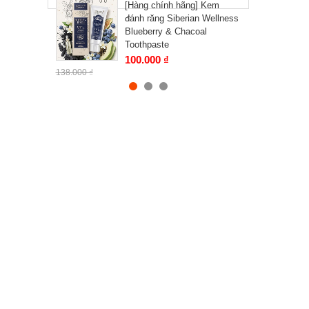
[Hàng chính hãng] Kem
đánh răng Siberian Wellness
Blueberry & Chacoal
Toothpaste
100.000 ₫
138.000 ₫
Siberian Wellness
SIBERIAN PROPOLIS Extra
rich botanical toothpaste
90.000 ₫
125.000 ₫
Fitness Catalyst. Omega-3
Ultra Siberian Wellness
775.000 ₫
1.130.000 ₫
[Hàng chính hãng] Essential
Fatty Acids All-Natural Beta-
Carotene in Sea Buckthorn
Oil