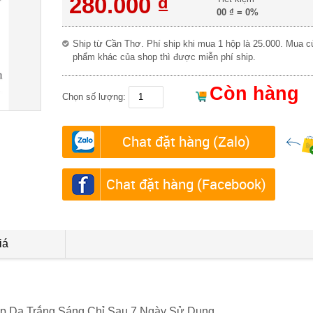
280.000 ₫
00 ₫
=
0%
Ship từ Cần Thơ. Phí ship khi mua 1 hộp là 25.000. Mua c
phẩm khác của shop thì được miễn phí ship.
Còn hàng
Chọn số lượng:
Chat đặt hàng (Zalo)
Chat đặt hàng (Facebook)
iá
úp Da Trắng Sáng Chỉ Sau 7 Ngày Sử Dụng