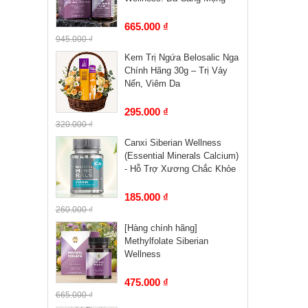
665.000 ₫
945.000 ₫
Kem Trị Ngứa Belosalic Nga
Chính Hãng 30g – Trị Vảy
Nến, Viêm Da
295.000 ₫
320.000 ₫
Canxi Siberian Wellness
(Essential Minerals Calcium)
- Hỗ Trợ Xương Chắc Khỏe
185.000 ₫
260.000 ₫
[Hàng chính hãng]
Methylfolate Siberian
Wellness
475.000 ₫
665.000 ₫