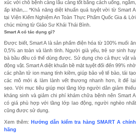
xúc với chỗ bệnh càng lâu càng tốt bằng cách uống, ngâm,
ấp khăn,... *Khả năng diệt khuẩn quá tuyệt vời từ Smart A
tại Viện Kiểm Nghiệm An Toàn Thực Phẩm Quốc Gia & Lời
chúc mừng từ Giáo Sư Khái Thái Bình.
Smart A có tác dụng gì?
Được biết, Smart A là sản phẩm điện hóa từ 100% muối ăn
0,5% an toàn và lành tính. Người già yếu, trẻ sơ sinh hay
bà bầu đều có thể dùng được. Sử dụng cho cả thực vật và
động vật. Smart A diệt khuẩn bề mặt tuyệt đối đến 99% nhờ
các phần tử ion mang tính kiềm, giúp bảo vệ tế bào, tái tạo
các mô mới & làm lành vết thương nhanh hơn, ít để lại
sẹo. Với mục tiêu giúp mọi tầng lớp người dân giảm thiểu
kháng sinh và giảm chi phí khám chữa bệnh nên Smart A
có giá phù hợp với tầng lớp lao động, người nghèo nhất
cũng được sử dụng.
Xem thêm:
Hướng dẫn kiểm tra hàng SMART A chính
hãng