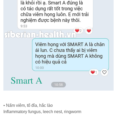
• Nấm viêm, tổ đỉa, hắc lào
Inflammatory fungus, leech nest, ringworm