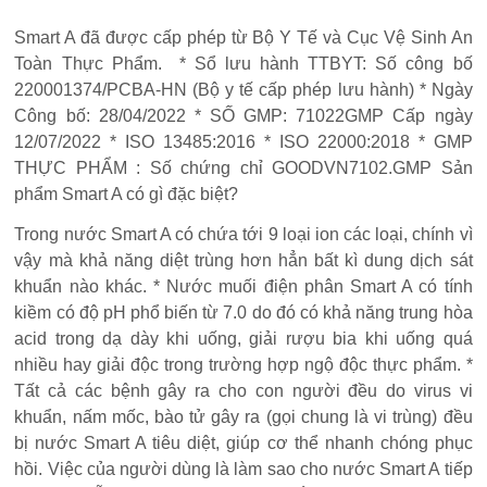
Smart A đã được cấp phép từ Bộ Y Tế và Cục Vệ Sinh An
Toàn Thực Phẩm. * Sổ lưu hành TTBYT: Số công bố
220001374/PCBA-HN (Bộ y tế cấp phép lưu hành) * Ngày
Công bố: 28/04/2022 * SỐ GMP: 71022GMP Cấp ngày
12/07/2022 * ISO 13485:2016 * ISO 22000:2018 * GMP
THỰC PHẨM : Số chứng chỉ GOODVN7102.GMP Sản
phẩm Smart A có gì đặc biệt?
Trong nước Smart A có chứa tới 9 loại ion các loại, chính vì
vậy mà khả năng diệt trùng hơn hẳn bất kì dung dịch sát
khuẩn nào khác. * Nước muối điện phân Smart A có tính
kiềm có độ pH phổ biến từ 7.0 do đó có khả năng trung hòa
acid trong dạ dày khi uống, giải rượu bia khi uống quá
nhiều hay giải độc trong trường hợp ngộ độc thực phẩm. *
Tất cả các bệnh gây ra cho con người đều do virus vi
khuẩn, nấm mốc, bào tử gây ra (gọi chung là vi trùng) đều
bị nước Smart A tiêu diệt, giúp cơ thể nhanh chóng phục
hồi. Việc của người dùng là làm sao cho nước Smart A tiếp