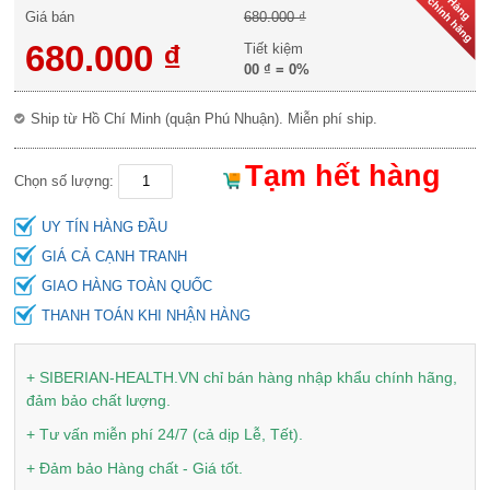
Giá bán
680.000 ₫
680.000 ₫
Tiết kiệm
00 ₫
=
0%
Ship từ Hồ Chí Minh (quận Phú Nhuận). Miễn phí ship.
Tạm hết hàng
Chọn số lượng:
UY TÍN HÀNG ĐẦU
GIÁ CẢ CẠNH TRANH
GIAO HÀNG TOÀN QUỐC
THANH TOÁN KHI NHẬN HÀNG
+ SIBERIAN-HEALTH.VN chỉ bán hàng nhập khẩu chính hãng,
đảm bảo chất lượng.
+ Tư vấn miễn phí 24/7 (cả dịp Lễ, Tết).
+ Đảm bảo Hàng chất - Giá tốt.