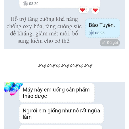
🌿🌿🌿🌿🌿🌿🌿🌿🌿🌿🌿🌿