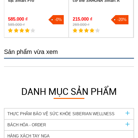
vật Smart Pro
cơ thể SAHONA Smart A
585.000 ₫
215.000 ₫
-0%
-20%
585.000 ₫
269.000 ₫
Sản phẩm vừa xem
DANH MỤC SẢN PHẨM
THỰC PHẨM BẢO VỆ SỨC KHỎE SIBERIAN WELLNESS
BÁCH HÓA - ORDER
HÀNG XÁCH TAY NGA