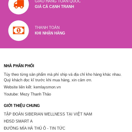
GIAO HÀNG TOÀN QUỐC
GIÁ CẢ CẠNH TRANH
THANH TOÁN
KHI NHẬN HÀNG
NHÀ PHÂN PHỐI
Tùy theo từng sản phẩm mà phí ship và địa chỉ kho hàng khác nhau.
Quý khách đọc kĩ trước khi mua hàng, xin cảm ơn.
Website liên kết: kemlaysmon.vn
Youtube: Mezy Thanh Thảo
GIỚI THIỆU CHUNG
TẬP ĐOÀN SIBERIAN WELLNESS TẠI VIỆT NAM
HDSD SMART A
ĐƯỜNG MÍA HÀ THỦ Ô - TIN TỨC