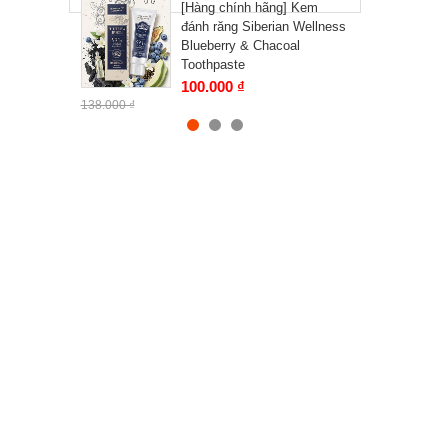
[Hàng chính hãng] Kem
đánh răng Siberian Wellness
Blueberry & Chacoal
Toothpaste
100.000 ₫
138.000 ₫
Siberian Wellness
SIBERIAN PROPOLIS Extra
rich botanical toothpaste
90.000 ₫
125.000 ₫
Fitness Catalyst. Omega-3
Ultra Siberian Wellness
775.000 ₫
1.130.000 ₫
[Hàng chính hãng] Essential
Fatty Acids All-Natural Beta-
Carotene in Sea Buckthorn
Oil