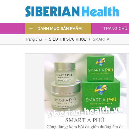
DANH MỤC SẢN PHẨM
TRANG CHỦ
Trang chủ
»
SIÊU THỊ SỨC KHỎE
/
SMART A