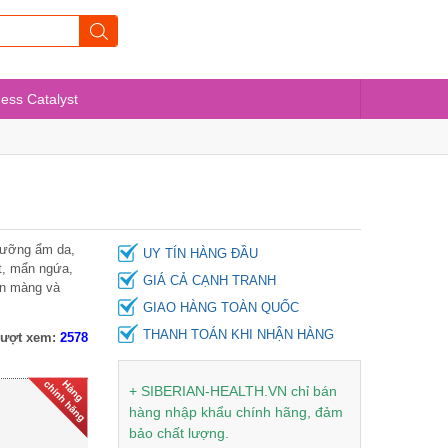
ness Catalyst
[Hàng chính hãng] Kem D-
dưỡng ẩm da,
UY TÍN HÀNG ĐẦU
Now Thái Lan
t, mẩn ngứa,
GIÁ CẢ CẠNH TRANH
ịn màng và
GIAO HÀNG TOÀN QUỐC
70.000 ₫
70.000 ₫
THANH TOÁN KHI NHẬN HÀNG
ượt xem:
2578
[Hàng chính hãng] Kem Xù
Dây hàng Thái không hộp
+ SIBERIAN-HEALTH.VN chỉ bán
giấy
hàng nhập khẩu chính hãng, đảm
bảo chất lượng.
50.000 ₫