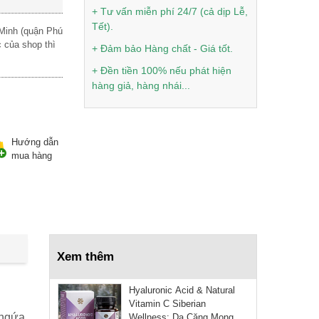
50.000 ₫
+ Tư vấn miễn phí 24/7 (cả dịp Lễ,
[Hàng chính hãng] Kem
Tết).
 Minh (quận Phú
OneMe
 của shop thì
+ Đảm bảo Hàng chất - Giá tốt.
+ Đền tiền 100% nếu phát hiện
70.000 ₫
hàng giả, hàng nhái...
70.000 ₫
[Hàng chính hãng] Kem Zale
hồng Thái Lan
Hướng dẫn
mua hàng
80.000 ₫
80.000 ₫
[Hàng chính hãng] Kem
POP 100 gram
Xem thêm
40.000 ₫
45.000 ₫
Hyaluronic Acid & Natural
Vitamin C Siberian
ngứa,
Wellness: Da Căng Mọng