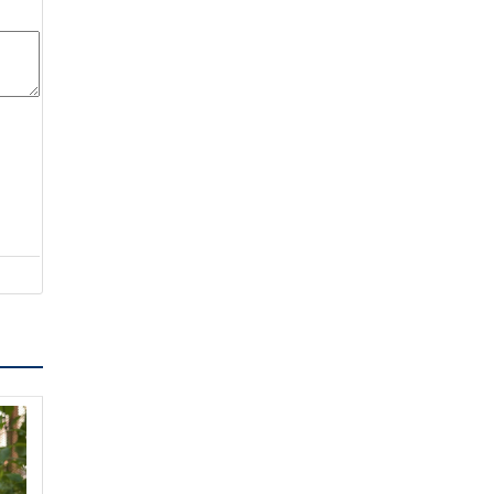
475.000 ₫
665.000 ₫
[Hàng chính hãng] Kem
đánh răng Siberian Wellness
Blueberry & Chacoal
Toothpaste
100.000 ₫
138.000 ₫