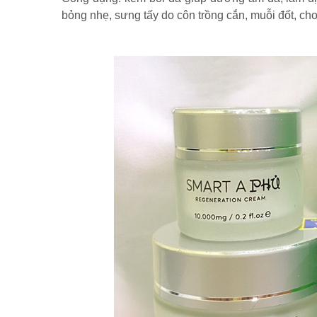
bỏng nhẹ, sưng tấy do côn trồng cắn, muỗi đốt, c