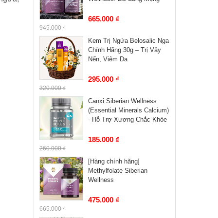
665.000 ₫
945.000 ₫
Kem Trị Ngứa Belosalic Nga
Chính Hãng 30g – Trị Vảy
Nến, Viêm Da
295.000 ₫
320.000 ₫
Canxi Siberian Wellness
(Essential Minerals Calcium)
- Hỗ Trợ Xương Chắc Khỏe
185.000 ₫
260.000 ₫
[Hàng chính hãng]
Methylfolate Siberian
Wellness
475.000 ₫
665.000 ₫