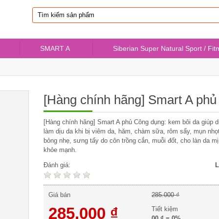
SMART A
Siberian Super Natural Sport / Fit
[Hàng chính hãng] Smart A phủ
[Hàng chính hãng] Smart A phủ Công dụng: kem bôi da giúp 
làm dịu da khi bị viêm da, hăm, chàm sữa, rôm sẩy, mụn nhọ
bỏng nhẹ, sưng tấy do côn trồng cắn, muỗi đốt, cho làn da m
khỏe mạnh.
Đánh giá:
L
Giá bán
285.000 ₫
285.000 ₫
Tiết kiệm
00 ₫
=
0%