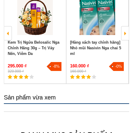
Kem Trị Ngứa Belosalic Nga
[Hàng xách tay chính hãng]
Chính Hãng 30g – Trị Vảy
Nhỏ mũi Nasivin Nga chai 5
Nến, Viêm Da
ml
295.000 ₫
160.000 ₫
-8%
-0%
320.000 ₫
160.000 ₫
Sản phẩm vừa xem