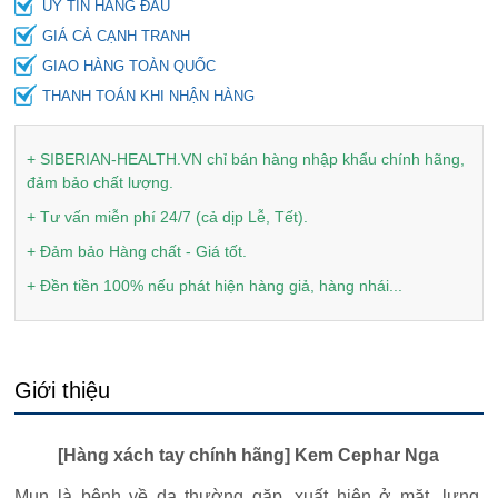
UY TÍN HÀNG ĐẦU
GIÁ CẢ CẠNH TRANH
GIAO HÀNG TOÀN QUỐC
THANH TOÁN KHI NHẬN HÀNG
+ SIBERIAN-HEALTH.VN chỉ bán hàng nhập khẩu chính hãng,
đảm bảo chất lượng.
+ Tư vấn miễn phí 24/7 (cả dịp Lễ, Tết).
+ Đảm bảo Hàng chất - Giá tốt.
+ Đền tiền 100% nếu phát hiện hàng giả, hàng nhái...
Giới thiệu
[Hàng xách tay chính hãng] Kem Cephar Nga
Mụn là bệnh về da thường gặp, xuất hiện ở mặt, lưng,