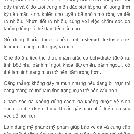
dậy thì và ở độ tuổi trung niên đặc biệt là phụ nữ trong thời
kỳ tiền mãn kinh, khiến cho tuyến bã nhờn mở rộng và tiết
ra nhiều. Nhờn tiết ra nhiều, cùng với việc chăm sóc da
không đúng có thể dẫn đến nổi mụn.
Sử dụng thuốc: thuốc chứa corticosteroid, testosterone,
lithium… cũng có thể gây ra mụn.
Chế độ ăn: tiêu thụ thực phẩm giàu carbohydrate (đường,
tinh bột) như bánh mì ngọt, khoai tây chiên, bánh ngọt… có
thể làm tình trạng mụn trở nên trầm trọng hơn.
Căng thẳng: không gây ra mụn nhưng nếu đang bị mụn thì
căng thẳng có thể làm tình trạng mụn trở nên xấu hơn.
Chăm sóc da không đúng cách: da không được vệ sinh
sạch tạo điều kiện cho vi khuẩn gây mụn phát triển, da suy
yếu dễ nổi mụn.
Lạm dụng mỹ phẩm: mỹ phẩm giúp bảo vệ da và cung cấp