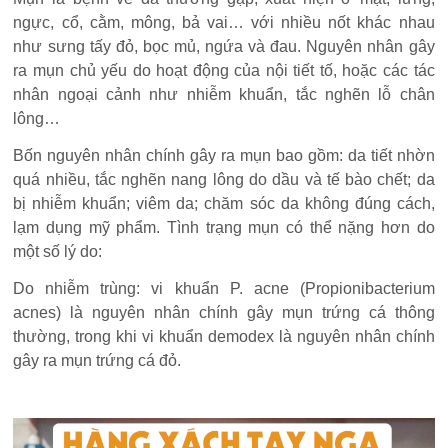
ngực, cổ, cằm, mông, bả vai… với nhiều nốt khác nhau
như sưng tấy đỏ, bọc mủ, ngứa và đau. Nguyên nhân gây
ra mụn chủ yếu do hoạt động của nội tiết tố, hoặc các tác
nhân ngoại cảnh như nhiễm khuẩn, tắc nghẽn lỗ chân
lông…
Bốn nguyên nhân chính gây ra mụn bao gồm: da tiết nhờn
quá nhiều, tắc nghẽn nang lông do dầu và tế bào chết; da
bị nhiễm khuẩn; viêm da; chăm sóc da không đúng cách,
lạm dụng mỹ phẩm. Tình trạng mụn có thể nặng hơn do
một số lý do:
Do nhiễm trùng: vi khuẩn P. acne (Propionibacterium
acnes) là nguyên nhân chính gây mụn trứng cá thông
thường, trong khi vi khuẩn demodex là nguyên nhân chính
gây ra mụn trứng cá đỏ.