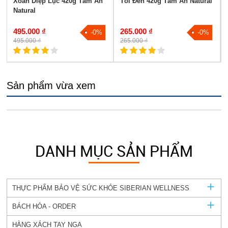
l
Xoắn Diệp Lục 420g Tâm An
Tỏi Đen 420g Tâm An Natural
Natural
495.000 ₫
265.000 ₫
-0%
-0%
495.000 ₫
265.000 ₫
Sản phẩm vừa xem
DANH MỤC SẢN PHẨM
THỰC PHẨM BẢO VỆ SỨC KHỎE SIBERIAN WELLNESS
BÁCH HÓA - ORDER
HÀNG XÁCH TAY NGA