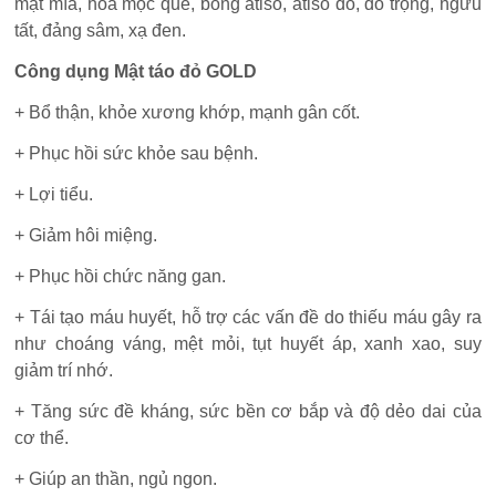
mật mía, hoa mộc quế, bông atiso, atiso đỏ, đỗ trọng, ngưu
tất, đảng sâm, xạ đen.
Công dụng Mật táo đỏ GOLD
+ Bổ thận, khỏe xương khớp, mạnh gân cốt.
+ Phục hồi sức khỏe sau bệnh.
+ Lợi tiểu.
+ Giảm hôi miệng.
+ Phục hồi chức năng gan.
+ Tái tạo máu huyết, hỗ trợ các vấn đề do thiếu máu gây ra
như choáng váng, mệt mỏi, tụt huyết áp, xanh xao, suy
giảm trí nhớ.
+ Tăng sức đề kháng, sức bền cơ bắp và độ dẻo dai của
cơ thể.
+ Giúp an thần, ngủ ngon.