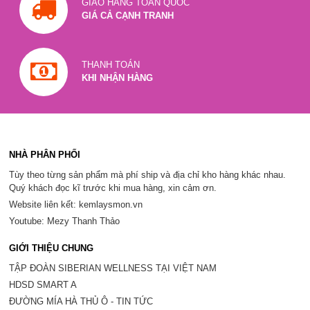
GIAO HÀNG TOÀN QUỐC
GIÁ CẢ CẠNH TRANH
THANH TOÁN
KHI NHẬN HÀNG
NHÀ PHÂN PHỐI
Tùy theo từng sản phẩm mà phí ship và địa chỉ kho hàng khác nhau.
Quý khách đọc kĩ trước khi mua hàng, xin cảm ơn.
Website liên kết: kemlaysmon.vn
Youtube: Mezy Thanh Thảo
GIỚI THIỆU CHUNG
TẬP ĐOÀN SIBERIAN WELLNESS TẠI VIỆT NAM
HDSD SMART A
ĐƯỜNG MÍA HÀ THỦ Ô - TIN TỨC