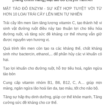
MẬT TÁO ĐỎ ENZYM - SỰ KẾT HỢP TUYỆT VỜI TỪ
HƠN 10 LOẠI TRÁI CÂY LÊN MEN TỰ NHIÊN
Trái cây lên men làm tăng lượng vitamin C, tạo thành hệ vi
sinh vật đường ruột điều này tạo thuận lợi cho tiêu hóa
đường ruột, và tăng sức đề kháng cơ thể nhưng vẫn giữ
được nguyên vẹn hương vị.
Quá trình lên men còn tạo ra các kháng thể, chất kháng
sinh như bactercin, ethanol,... để phân hủy các vi khuẩn có
hại.
Tạo lợi khuẩn cho đường ruột, hỗ trợ tiêu hoá, ngăn ngừa
táo bón
Cung cấp vitamin nhóm B1, B6, B12, C, A… giúp mịn
màng, ngăn ngừa lão hoá làn da, tạo máu, tốt cho não bộ.
Tăng sự hấp thụ dinh dưỡng, giúp cơ thể khỏe mạnh, Tăng
cường sức đề kháng cho cơ thể.