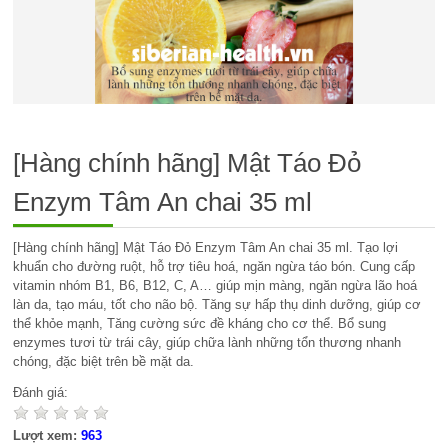
[Hàng chính hãng] Mật Táo Đỏ
Enzym Tâm An chai 35 ml
[Hàng chính hãng] Mật Táo Đỏ Enzym Tâm An chai 35 ml. Tạo lợi
khuẩn cho đường ruột, hỗ trợ tiêu hoá, ngăn ngừa táo bón. Cung cấp
vitamin nhóm B1, B6, B12, C, A… giúp mịn màng, ngăn ngừa lão hoá
làn da, tạo máu, tốt cho não bộ. Tăng sự hấp thụ dinh dưỡng, giúp cơ
thể khỏe mạnh, Tăng cường sức đề kháng cho cơ thể. Bổ sung
enzymes tươi từ trái cây, giúp chữa lành những tổn thương nhanh
chóng, đặc biệt trên bề mặt da.
Đánh giá:
Lượt xem:
963