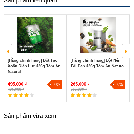
Sản phẩm liên quan
[Hàng chính hãng] Bột Tảo
[Hàng chính hãng] Bột Nêm
Xoắn Diệp Lục 420g Tâm An
Tỏi Đen 420g Tâm An Natural
Natural
495.000 ₫
265.000 ₫
-0%
-0%
495.000 ₫
265.000 ₫
Sản phẩm vừa xem