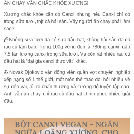
ĂN CHAY VẪN CHẮC KHỎE XƯƠNG!
Xương chắc khỏe cần có Canxi nhưng nếu Canxi chỉ có
trong sữa tươi, thịt cá hải sản. Vậy người ăn chay phải làm
sao?
🌾Không sữa tươi đã có sữa đậu hạt, không hải sản đã có
rau củ làm bạn. Trong 100g vừng đen là 780mg canxi, gấp
7,5 lần lượng canxi trong sữa tươi. Và còn rất nhiều rau củ
đậu hạt là “đại gia canxi thực vật” khác.
💪Novak Djokovic vận động viên quần vợt chuyên nghiệp
xếp hạng số 1 thế giới, một môn thể thao đòi hỏi nhiều về
sự dẻo vai, rủi ro chấn thương và cường độ luyện tập cao.
Anh vẫn ăn chay, chỉ rau củ đậu hạt chinh phục nhiều giải
đấu.