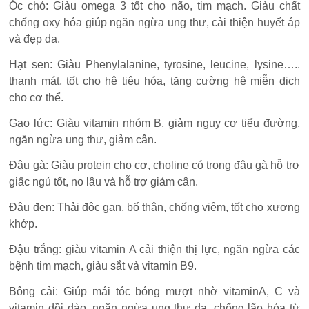
Óc chó: Giàu omega 3 tốt cho não, tim mạch. Giàu chất
chống oxy hóa giúp ngăn ngừa ung thư, cải thiện huyết áp
và đẹp da.
Hạt sen: Giàu Phenylalanine, tyrosine, leucine, lysine…..
thanh mát, tốt cho hệ tiêu hóa, tăng cường hệ miễn dịch
cho cơ thể.
Gạo lức: Giàu vitamin nhóm B, giảm nguy cơ tiểu đường,
ngăn ngừa ung thư, giảm cân.
Đậu gà: Giàu protein cho cơ, choline có trong đậu gà hỗ trợ
giấc ngủ tốt, no lâu và hỗ trợ giảm cân.
Đậu đen: Thải độc gan, bổ thận, chống viêm, tốt cho xương
khớp.
Đậu trắng: giàu vitamin A cải thiện thị lực, ngăn ngừa các
bệnh tim mạch, giàu sắt và vitamin B9.
Bông cải: Giúp mái tóc bóng mượt nhờ vitaminA, C và
vitamin dồi dào, ngăn ngừa ung thư da, chống lão hóa từ