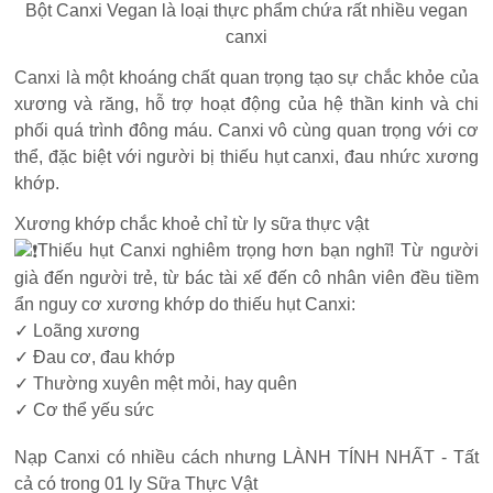
Bột Canxi Vegan là loại thực phẩm chứa rất nhiều vegan
canxi
Canxi là một khoáng chất quan trọng tạo sự chắc khỏe của
xương và răng, hỗ trợ hoạt động của hệ thần kinh và chi
phối quá trình đông máu. Canxi vô cùng quan trọng với cơ
thể, đặc biệt với người bị thiếu hụt canxi, đau nhức xương
khớp.
Xương khớp chắc khoẻ chỉ từ ly sữa thực vật
Thiếu hụt Canxi nghiêm trọng hơn bạn nghĩ! Từ người
già đến người trẻ, từ bác tài xế đến cô nhân viên đều tiềm
ẩn nguy cơ xương khớp do thiếu hụt Canxi:
✓ Loãng xương
✓ Đau cơ, đau khớp
✓ Thường xuyên mệt mỏi, hay quên
✓ Cơ thể yếu sức
Nạp Canxi có nhiều cách nhưng LÀNH TÍNH NHẤT - Tất
cả có trong 01 ly Sữa Thực Vật