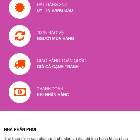
ĐẶT HÀNG 24/7
UY TÍN HÀNG ĐẦU
100% BẢO VỆ
NGƯỜI MUA HÀNG
GIAO HÀNG TOÀN QUỐC
GIÁ CẢ CẠNH TRANH
THANH TOÁN
KHI NHẬN HÀNG
NHÀ PHÂN PHỐI
Tùy theo từng sản phẩm mà phí ship và địa chỉ kho hàng khác nhau.