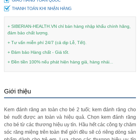
GIAO HÀNG TOÀN QUỐC
THANH TOÁN KHI NHẬN HÀNG
+ SIBERIAN-HEALTH.VN chỉ bán hàng nhập khẩu chính hãng,
đảm bảo chất lượng.
+ Tư vấn miễn phí 24/7 (cả dịp Lễ, Tết).
+ Đảm bảo Hàng chất - Giá tốt.
+ Đền tiền 100% nếu phát hiện hàng giả, hàng nhái...
Giới thiệu
Kem đánh răng an toàn cho bé 2 tuổi; kem đánh răng cho
bé nuốt được an toàn và hiệu quả. Chọn kem đánh răng
cho bé từ các thương hiệu uy tín. Hầu hết các công ty chăm
sóc răng miệng trên toàn thế giới đều sẽ có riêng dòng sản
phẩm dành cho trẻ em. Lựa chọn các thương hiệu uy tín