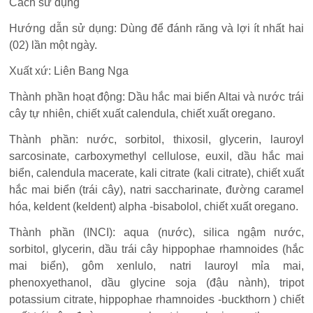
Cách sử dụng
Hướng dẫn sử dụng: Dùng để đánh răng và lợi ít nhất hai
(02) lần một ngày.
Xuất xứ: Liên Bang Nga
Thành phần hoạt động: Dầu hắc mai biển Altai và nước trái
cây tự nhiên, chiết xuất calendula, chiết xuất oregano.
Thành phần: nước, sorbitol, thixosil, glycerin, lauroyl
sarcosinate, carboxymethyl cellulose, euxil, dầu hắc mai
biển, calendula macerate, kali citrate (kali citrate), chiết xuất
hắc mai biển (trái cây), natri saccharinate, đường caramel
hóa, keldent (keldent) alpha -bisabolol, chiết xuất oregano.
Thành phần (INCI): aqua (nước), silica ngậm nước,
sorbitol, glycerin, dầu trái cây hippophae rhamnoides (hắc
mai biển), gôm xenlulo, natri lauroyl mỉa mai,
phenoxyethanol, dầu glycine soja (đậu nành), tripot
potassium citrate, hippophae rhamnoides -buckthorn ) chiết