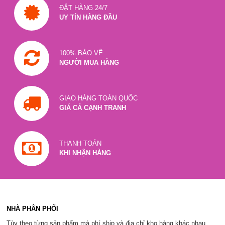
ĐẶT HÀNG 24/7
UY TÍN HÀNG ĐẦU
100% BẢO VỆ
NGƯỜI MUA HÀNG
GIAO HÀNG TOÀN QUỐC
GIÁ CẢ CẠNH TRANH
THANH TOÁN
KHI NHẬN HÀNG
NHÀ PHÂN PHỐI
Tùy theo từng sản phẩm mà phí ship và địa chỉ kho hàng khác nhau.