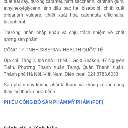
xuất trái cây, đường caramel, natri saccharin, xanthan gum,
ethylhexylglycerin, tinh dầu bạc hà, bisabolol, chiết xuất
origanum vulgare, chiết xuất hoa calendula officinalis,
tocopherol.
Thương nhân nhập khẩu và chịu trách nhiệm về chất
lượng sản phẩm:
CÔNG TY TNHH SIBERIAN HEALTH QUỐC TẾ
Địa chỉ: Tầng 2, tòa nhà HH-N01 Gold Season, 47 Nguyễn
Tuân, Phường Thanh Xuân Trung, Quận Thanh Xuân,
Thành phố Hà Nội, Việt Nam. Điện thoại: 024.3783.6033
Sản phẩm này không phải là thuốc và không có tác dụng
thay thế thuốc chữa bệnh
PHIẾU CÔNG BỐ SẢN PHẨM MỸ PHẨM (PDF)