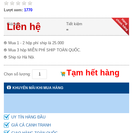
Lượt xem:
1770
Liên hệ
Giá bán
Tiết kiệm
=
Mua 1 - 2 hộp phí ship là 25.000
Mua 3 hộp MIỄN PHÍ SHIP TOÀN QUỐC.
Ship từ Hà Nội.
Tạm hết hàng
Chọn số lượng:
KHUYẾN MÃI KHI MUA HÀNG
UY TÍN HÀNG ĐẦU
GIÁ CẢ CẠNH TRANH