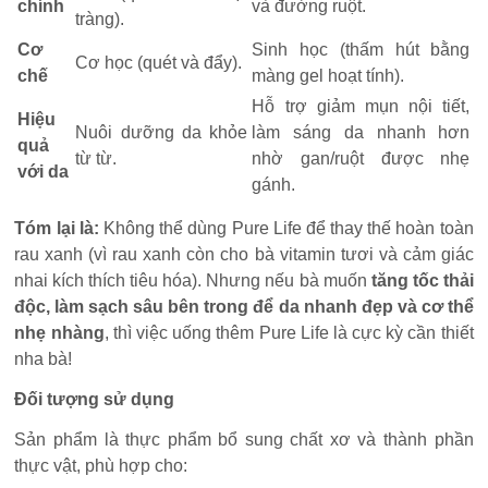
chính
và đường ruột.
tràng).
Cơ
Sinh học (thấm hút bằng
Cơ học (quét và đẩy).
chế
màng gel hoạt tính).
Hỗ trợ giảm mụn nội tiết,
Hiệu
Nuôi dưỡng da khỏe
làm sáng da nhanh hơn
quả
từ từ.
nhờ gan/ruột được nhẹ
với da
gánh.
Tóm lại là:
Không thể dùng Pure Life để thay thế hoàn toàn
rau xanh (vì rau xanh còn cho bà vitamin tươi và cảm giác
nhai kích thích tiêu hóa). Nhưng nếu bà muốn
tăng tốc thải
độc, làm sạch sâu bên trong để da nhanh đẹp và cơ thể
nhẹ nhàng
, thì việc uống thêm Pure Life là cực kỳ cần thiết
nha bà!
Đối tượng sử dụng
Sản phẩm là thực phẩm bổ sung chất xơ và thành phần
thực vật, phù hợp cho: