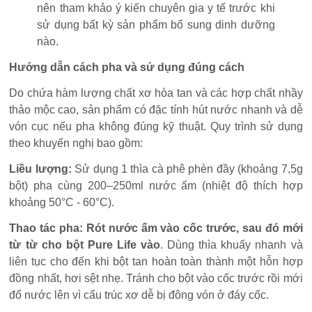
nên tham khảo ý kiến chuyên gia y tế trước khi
sử dụng bất kỳ sản phẩm bổ sung dinh dưỡng
nào.
Hướng dẫn cách pha và sử dụng đúng cách
Do chứa hàm lượng chất xơ hòa tan và các hợp chất nhầy
thảo mộc cao, sản phẩm có đặc tính hút nước nhanh và dễ
vón cục nếu pha không đúng kỹ thuật. Quy trình sử dụng
theo khuyến nghị bao gồm:
Liều lượng:
Sử dụng 1 thìa cà phê phèn đầy (khoảng 7,5g
bột) pha cùng 200–250ml nước ấm (nhiệt độ thích hợp
khoảng 50°C - 60°C).
Thao tác pha:
Rót nước ấm vào cốc trước, sau đó mới
từ từ cho bột Pure Life vào
. Dùng thìa khuấy nhanh và
liên tục cho đến khi bột tan hoàn toàn thành một hỗn hợp
đồng nhất, hơi sệt nhẹ. Tránh cho bột vào cốc trước rồi mới
đổ nước lên vì cấu trúc xơ dễ bị đông vón ở đáy cốc.