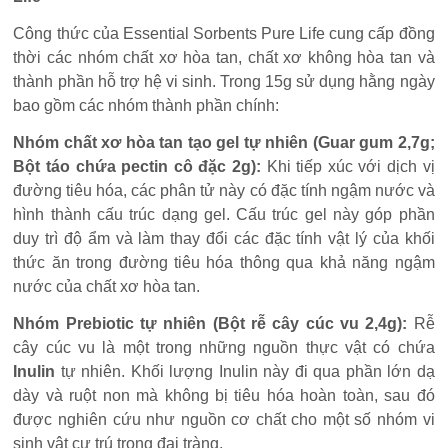
Công thức của Essential Sorbents Pure Life cung cấp đồng
thời các nhóm chất xơ hòa tan, chất xơ không hòa tan và
thành phần hỗ trợ hệ vi sinh. Trong 15g sử dụng hằng ngày
bao gồm các nhóm thành phần chính:
Nhóm chất xơ hòa tan tạo gel tự nhiên (Guar gum 2,7g;
Bột táo chứa pectin cô đặc 2g):
Khi tiếp xúc với dịch vị
đường tiêu hóa, các phân tử này có đặc tính ngậm nước và
hình thành cấu trúc dạng gel. Cấu trúc gel này góp phần
duy trì độ ẩm và làm thay đổi các đặc tính vật lý của khối
thức ăn trong đường tiêu hóa thông qua khả năng ngậm
nước của chất xơ hòa tan.
Nhóm Prebiotic tự nhiên (Bột rễ cây cúc vu 2,4g):
Rễ
cây cúc vu là một trong những nguồn thực vật có chứa
Inulin
tự nhiên. Khối lượng Inulin này đi qua phần lớn dạ
dày và ruột non mà không bị tiêu hóa hoàn toàn, sau đó
được nghiên cứu như nguồn cơ chất cho một số nhóm vi
sinh vật cư trú trong đại tràng.