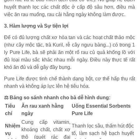
huyết thanh lọc các chất độc ở cấp độ sâu hơn, điều mà
việc ăn rau muống, rau cải hằng ngày không làm được.
3. Hàm lượng và Sự tiện lợi
Để có đủ lượng chất xơ hòa tan và các hoạt chất thảo mộc
(như cây mộc tặc, trà Kuril, rễ cây ngưu bàng...) có trong 1
ly Pure Life, bà sẽ phải ăn một rổ rau củ quả khổng lồ với
đủ loại màu sắc khác nhau mỗi ngày. Điều này thực tế rất
khó ăn đủ và dễ gây đầy bụng.
Pure Life được tinh chế thành dạng bột, cơ thể hấp thụ rất
nhanh và không áp lực lên hệ tiêu hóa.
⚖️ Bảng so sánh nhanh cho bà dễ hình dung:
Tiêu
Ăn rau xanh hằng
Uống Essential Sorbents
chí
ngày
Pure Life
Cung cấp vitamin,
Nhiệm
Thanh lọc sâu, thấm hút độc
khoáng chất, chất xơ
vụ
tố, làm sạch hệ bạch huyết
thô (quét rác đại