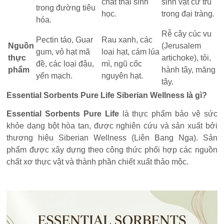
chất thải sinh
sinh vật cư trú
trong đường tiêu
học.
trong đại tràng.
hóa.
Rễ cây cúc vu
Pectin táo, Guar
Rau xanh, các
Nguồn
(Jerusalem
gum, vỏ hạt mã
loại hạt, cám lúa
thực
artichoke), tỏi,
đề, các loại đậu,
mì, ngũ cốc
phẩm
hành tây, măng
yến mạch.
nguyên hạt.
tây.
Essential Sorbents Pure Life Siberian Wellness là gì?
Essential Sorbents Pure Life
là thực phẩm bảo vệ sức
khỏe dạng bột hòa tan, được nghiên cứu và sản xuất bởi
thương hiệu Siberian Wellness (Liên Bang Nga). Sản
phẩm được xây dựng theo công thức phối hợp các nguồn
chất xơ thực vật và thành phần chiết xuất thảo mộc.