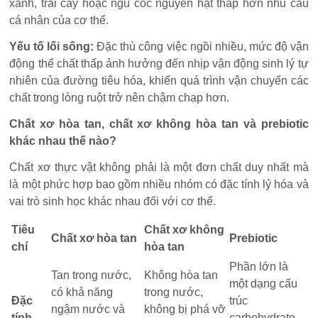
xanh, trái cây hoặc ngũ cốc nguyên hạt thấp hơn nhu cầu
cá nhân của cơ thể.
Yếu tố lối sống:
Đặc thù công việc ngồi nhiều, mức độ vận
động thể chất thấp ảnh hưởng đến nhịp vận động sinh lý tự
nhiên của đường tiêu hóa, khiến quá trình vận chuyển các
chất trong lòng ruột trở nên chậm chạp hơn.
Chất xơ hòa tan, chất xơ không hòa tan và prebiotic
khác nhau thế nào?
Chất xơ thực vật không phải là một đơn chất duy nhất mà
là một phức hợp bao gồm nhiều nhóm có đặc tính lý hóa và
vai trò sinh học khác nhau đối với cơ thể.
Tiêu
Chất xơ không
Chất xơ hòa tan
Prebiotic
chí
hòa tan
Phần lớn là
Tan trong nước,
Không hòa tan
một dạng cấu
có khả năng
trong nước,
Đặc
trúc
ngậm nước và
không bị phá vỡ
tính
carbohydrate