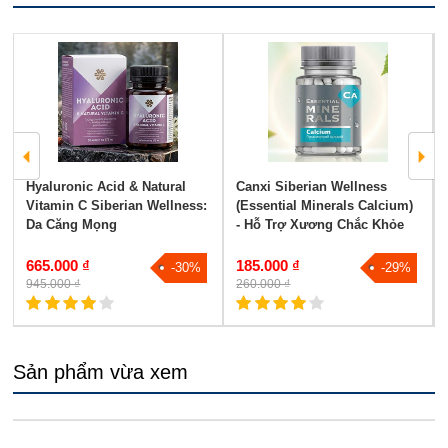
Hyaluronic Acid & Natural
Canxi Siberian Wellness
Vitamin C Siberian Wellness:
(Essential Minerals Calcium)
Da Căng Mọng
- Hỗ Trợ Xương Chắc Khỏe
665.000 ₫
185.000 ₫
-30%
-29%
945.000 ₫
260.000 ₫
Sản phẩm vừa xem