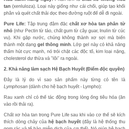
tan
(xenluloza). Loại này giống như cái chổi, giúp tạo khối
phân và quét chất thải dọc theo đường ruột để dễ đi ngoài.
Pure Life:
Tập trung đậm đặc
chất xơ hòa tan phân tử
nhỏ
(như Pectin từ táo, chất gum từ cây guar, Inulin từ cúc
vu). Khi gặp nước, chúng không thành xơ sợi mà biến
thành một dạng
gel thông minh
. Lớp gel này có khả năng
thấm hút cực mạnh, nó trói chặt các độc tố, kim loại nặng,
cholesterol dư thừa và "lôi" ra ngoài.
2. Khả năng làm sạch Hệ Bạch Huyết (Điểm độc quyền)
Đây là lý do vì sao sản phẩm này từng có tên là
Lymphosan
(dành cho hệ bạch huyết - Lympho):
Rau xanh chỉ có thể tác động trong lòng ống tiêu hóa (ăn
vào rồi thải ra).
Chất xơ hòa tan trong Pure Life sau khi vào cơ thể sẽ kích
thích dòng chảy của
hệ bạch huyết
(đây là hệ thống thu
gom rác và tế bào miễn dịch của cơ thể). Nó giúp hệ bạch