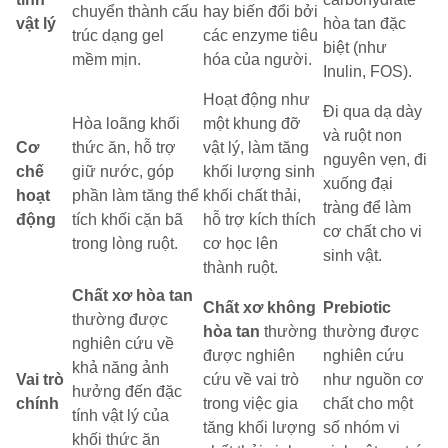
chuyển thành cấu
hay biến đổi bởi
vật lý
hòa tan đặc
trúc dạng gel
các enzyme tiêu
biệt (như
mềm mịn.
hóa của người.
Inulin, FOS).
Hoạt động như
Đi qua dạ dày
Hòa loãng khối
một khung đỡ
và ruột non
Cơ
thức ăn, hỗ trợ
vật lý, làm tăng
nguyên vẹn, đi
chế
giữ nước, góp
khối lượng sinh
xuống đại
hoạt
phần làm tăng thể
khối chất thải,
tràng để làm
động
tích khối cặn bã
hỗ trợ kích thích
cơ chất cho vi
trong lòng ruột.
cơ học lên
sinh vật.
thành ruột.
Chất xơ hòa tan
Chất xơ không
Prebiotic
thường được
hòa tan
thường
thường được
nghiên cứu về
được nghiên
nghiên cứu
khả năng ảnh
Vai trò
cứu về vai trò
như nguồn cơ
hưởng đến đặc
chính
trong việc gia
chất cho một
tính vật lý của
tăng khối lượng
số nhóm vi
khối thức ăn