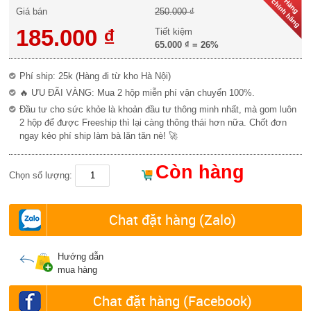
Giá bán
250.000 ₫
185.000 ₫
Tiết kiệm
65.000 ₫
=
26%
Phí ship: 25k (Hàng đi từ kho Hà Nội)
🔥 ƯU ĐÃI VÀNG: Mua 2 hộp miễn phí vận chuyển 100%.
Đầu tư cho sức khỏe là khoản đầu tư thông minh nhất, mà gom luôn
2 hộp để được Freeship thì lại càng thông thái hơn nữa. Chốt đơn
ngay kẻo phí ship làm bà lăn tăn nè! 🚀
Còn hàng
Chọn số lượng:
Chat đặt hàng (Zalo)
Hướng dẫn
mua hàng
Chat đặt hàng (Facebook)