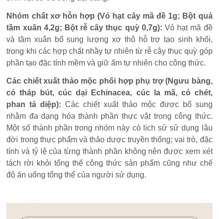
Nhóm chất xơ hỗn hợp (Vỏ hạt cây mã đề 1g; Bột quả
tầm xuân 4,2g; Bột rễ cây thục quỳ 0,7g):
Vỏ hạt mã đề
và tầm xuân bổ sung lượng xơ thô hỗ trợ tạo sinh khối,
trong khi các hợp chất nhầy tự nhiên từ rễ cây thục quỳ góp
phần tạo đặc tính mềm và giữ ẩm tự nhiên cho công thức.
Các chiết xuất thảo mộc phối hợp phụ trợ (Ngưu bàng,
cỏ tháp bút, cúc dại Echinacea, cúc la mã, cỏ chét,
phan tả diệp):
Các chiết xuất thảo mộc được bổ sung
nhằm đa dạng hóa thành phần thực vật trong công thức.
Một số thành phần trong nhóm này có lịch sử sử dụng lâu
đời trong thực phẩm và thảo dược truyền thống; vai trò, đặc
tính và tỷ lệ của từng thành phần không nên được xem xét
tách rời khỏi tổng thể công thức sản phẩm cũng như chế
độ ăn uống tổng thể của người sử dụng.