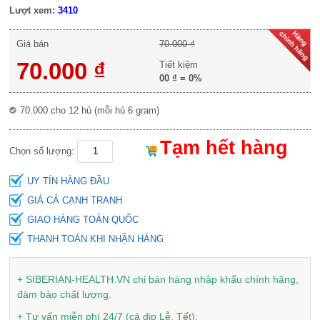
Lượt xem:
3410
Giá bán
70.000 ₫
70.000 ₫
Tiết kiệm
00 ₫
=
0%
70.000 cho 12 hủ (mỗi hủ 6 gram)
Tạm hết hàng
Chọn số lượng:
UY TÍN HÀNG ĐẦU
GIÁ CẢ CẠNH TRANH
GIAO HÀNG TOÀN QUỐC
THANH TOÁN KHI NHẬN HÀNG
+ SIBERIAN-HEALTH.VN chỉ bán hàng nhập khẩu chính hãng,
đảm bảo chất lượng.
+ Tư vấn miễn phí 24/7 (cả dịp Lễ, Tết).